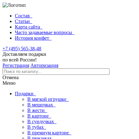
Состав
Статьи
Карта сайта
Часто задаваемые вопросы
История конфет
+7 (495) 565-38-48
Доставляем подарки
по всей России!
Регистрация
Авторизация
Отмена
Меню
Подарки
В мягкой игрушке
В мешочках
В жести
В картоне
В сундучках
В тубах
В премиум картоне
В рюкзаках