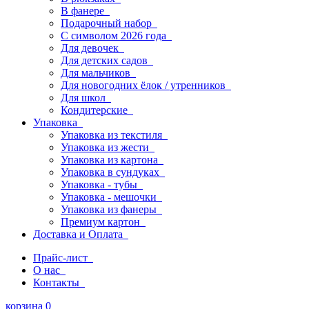
В фанере
Подарочный набор
С символом 2026 года
Для девочек
Для детских садов
Для мальчиков
Для новогодних ёлок / утренников
Для школ
Кондитерские
Упаковка
Упаковка из текстиля
Упаковка из жести
Упаковка из картона
Упаковка в сундуках
Упаковка - тубы
Упаковка - мешочки
Упаковка из фанеры
Премиум картон
Доставка и Оплата
Прайс-лист
О нас
Контакты
корзина
0