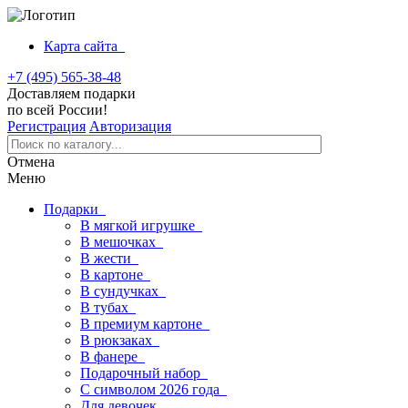
Карта сайта
+7 (495) 565-38-48
Доставляем подарки
по всей России!
Регистрация
Авторизация
Отмена
Меню
Подарки
В мягкой игрушке
В мешочках
В жести
В картоне
В сундучках
В тубах
В премиум картоне
В рюкзаках
В фанере
Подарочный набор
С символом 2026 года
Для девочек