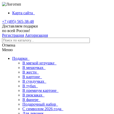
Карта сайта
+7 (495) 565-38-48
Доставляем подарки
по всей России!
Регистрация
Авторизация
Отмена
Меню
Подарки
В мягкой игрушке
В мешочках
В жести
В картоне
В сундучках
В тубах
В премиум картоне
В рюкзаках
В фанере
Подарочный набор
С символом 2026 года
Для девочек