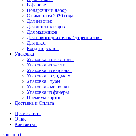
В фанере
Подарочный набор
С символом 2026 года
Для девочек
Для детских садов
Для мальчиков
Для новогодних ёлок / утренников
Для школ
Кондитерские
Упаковка
Упаковка из текстиля
Упаковка из жести
Упаковка из картона
Упаковка в сундуках
Упаковка - тубы
Упаковка - мешочки
Упаковка из фанеры
Премиум картон
Доставка и Оплата
Прайс-лист
О нас
Контакты
корзина
0