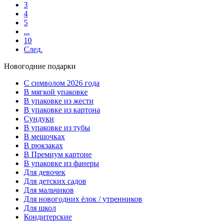
3
4
5
...
10
След.
Новогодние подарки
C символом 2026 года
В мягкой упаковке
В упаковке из жести
В упаковке из картона
Сундуки
В упаковке из тубы
В мешочках
В рюкзаках
В Премиум картоне
В упаковке из фанеры
Для девочек
Для детских садов
Для мальчиков
Для новогодних ёлок / утренников
Для школ
Кондитерские