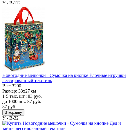
У - B-112
Новогодние мешочки - Сумочка на кнопке Ёлочные игрушки
лессированный текстиль
Вес:
3200
Размер:
33х27 см
1-5 тыс. шт.:
83
руб.
до 1000 шт.:
87
руб.
87
руб.
В корзину
У - B-32