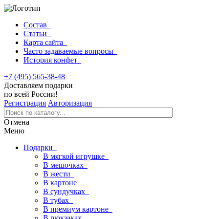
Состав
Статьи
Карта сайта
Часто задаваемые вопросы
История конфет
+7 (495) 565-38-48
Доставляем подарки
по всей России!
Регистрация
Авторизация
Отмена
Меню
Подарки
В мягкой игрушке
В мешочках
В жести
В картоне
В сундучках
В тубах
В премиум картоне
В рюкзаках