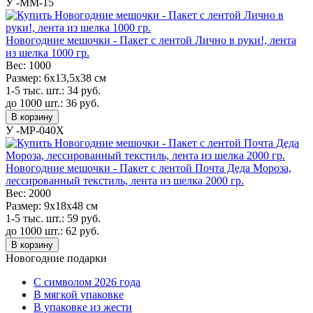
У -MM-15
Новогодние мешочки - Пакет с лентой Лично в руки!, лента
из шелка 1000 гр.
Вес:
1000
Размер:
6х13,5х38 см
1-5 тыс. шт.:
34
руб.
до 1000 шт.:
36
руб.
В корзину
У -MP-040X
Новогодние мешочки - Пакет с лентой Почта Деда Мороза,
лессированный текстиль, лента из шелка 2000 гр.
Вес:
2000
Размер:
9х18х48 см
1-5 тыс. шт.:
59
руб.
до 1000 шт.:
62
руб.
В корзину
Новогодние подарки
C символом 2026 года
В мягкой упаковке
В упаковке из жести