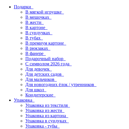
Подарки
В мягкой игрушке
В мешочках
В жести
В картоне
В сундучках
В тубах
В премиум картоне
В рюкзаках
В фанере
Подарочный набор
С символом 2026 года
Для девочек
Для детских садов
Для мальчиков
Для новогодних ёлок / утренников
Для школ
Кондитерские
Упаковка
Упаковка из текстиля
Упаковка из жести
Упаковка из картона
Упаковка в сундуках
Упаковка - тубы