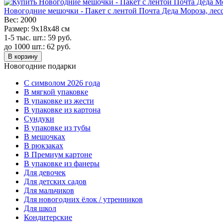
Новогодние мешочки - Пакет с лентой Почта Деда Мороза, лесс
Вес:
2000
Размер:
9х18х48 см
1-5 тыс. шт.:
59
руб.
до 1000 шт.:
62
руб.
В корзину
Новогодние подарки
C символом 2026 года
В мягкой упаковке
В упаковке из жести
В упаковке из картона
Сундуки
В упаковке из тубы
В мешочках
В рюкзаках
В Премиум картоне
В упаковке из фанеры
Для девочек
Для детских садов
Для мальчиков
Для новогодних ёлок / утренников
Для школ
Кондитерские