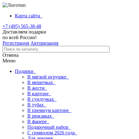
Карта сайта
+7 (495) 565-38-48
Доставляем подарки
по всей России!
Регистрация
Авторизация
Отмена
Меню
Подарки
В мягкой игрушке
В мешочках
В жести
В картоне
В сундучках
В тубах
В премиум картоне
В рюкзаках
В фанере
Подарочный набор
С символом 2026 года
Для девочек