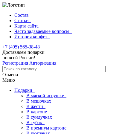
Состав
Статьи
Карта сайта
Часто задаваемые вопросы
История конфет
+7 (495) 565-38-48
Доставляем подарки
по всей России!
Регистрация
Авторизация
Отмена
Меню
Подарки
В мягкой игрушке
В мешочках
В жести
В картоне
В сундучках
В тубах
В премиум картоне
В рюкзаках