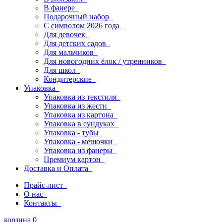
В фанере
Подарочный набор
С символом 2026 года
Для девочек
Для детских садов
Для мальчиков
Для новогодних ёлок / утренников
Для школ
Кондитерские
Упаковка
Упаковка из текстиля
Упаковка из жести
Упаковка из картона
Упаковка в сундуках
Упаковка - тубы
Упаковка - мешочки
Упаковка из фанеры
Премиум картон
Доставка и Оплата
Прайс-лист
О нас
Контакты
корзина
0