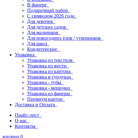
В фанере
Подарочный набор
С символом 2026 года
Для девочек
Для детских садов
Для мальчиков
Для новогодних ёлок / утренников
Для школ
Кондитерские
Упаковка
Упаковка из текстиля
Упаковка из жести
Упаковка из картона
Упаковка в сундуках
Упаковка - тубы
Упаковка - мешочки
Упаковка из фанеры
Премиум картон
Доставка и Оплата
Прайс-лист
О нас
Контакты
корзина
0