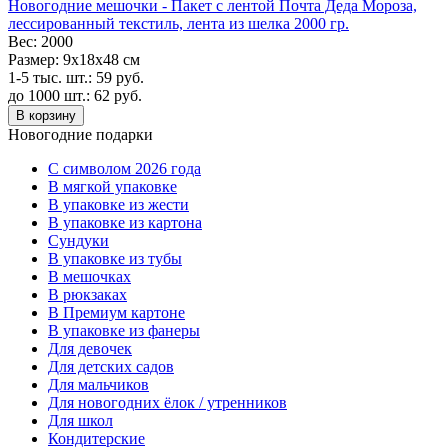
Новогодние мешочки - Пакет с лентой Почта Деда Мороза,
лессированный текстиль, лента из шелка 2000 гр.
Вес:
2000
Размер:
9х18х48 см
1-5 тыс. шт.:
59
руб.
до 1000 шт.:
62
руб.
В корзину
Новогодние подарки
C символом 2026 года
В мягкой упаковке
В упаковке из жести
В упаковке из картона
Сундуки
В упаковке из тубы
В мешочках
В рюкзаках
В Премиум картоне
В упаковке из фанеры
Для девочек
Для детских садов
Для мальчиков
Для новогодних ёлок / утренников
Для школ
Кондитерские