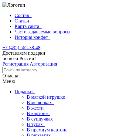
Состав
Статьи
Карта сайта
Часто задаваемые вопросы
История конфет
+7 (495) 565-38-48
Доставляем подарки
по всей России!
Регистрация
Авторизация
Отмена
Меню
Подарки
В мягкой игрушке
В мешочках
В жести
В картоне
В сундучках
В тубах
В премиум картоне
В рюкзаках