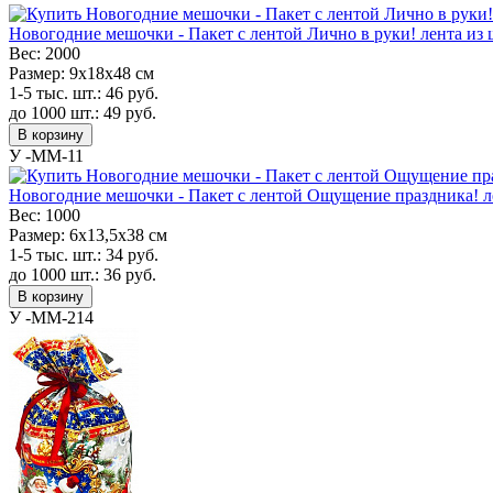
Новогодние мешочки - Пакет с лентой Лично в руки! лента из 
Вес:
2000
Размер:
9х18х48 см
1-5 тыс. шт.:
46
руб.
до 1000 шт.:
49
руб.
В корзину
У -MM-11
Новогодние мешочки - Пакет с лентой Ощущение праздника! ле
Вес:
1000
Размер:
6х13,5х38 см
1-5 тыс. шт.:
34
руб.
до 1000 шт.:
36
руб.
В корзину
У -MM-214