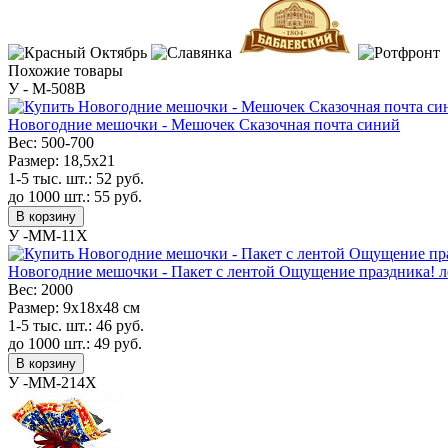
Похожие товары
У - M-508B
Новогодние мешочки - Мешочек Сказочная почта синий
Вес:
500-700
Размер:
18,5х21
1-5 тыс. шт.:
52
руб.
до 1000 шт.:
55
руб.
В корзину
У -MM-11X
Новогодние мешочки - Пакет с лентой Ощущение праздника! ле
Вес:
2000
Размер:
9х18х48 см
1-5 тыс. шт.:
46
руб.
до 1000 шт.:
49
руб.
В корзину
У -MM-214X