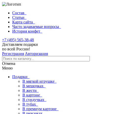
Состав
Статьи
Карта сайта
Часто задаваемые вопросы
История конфет
+7 (495) 565-38-48
Доставляем подарки
по всей России!
Регистрация
Авторизация
Отмена
Меню
Подарки
В мягкой игрушке
В мешочках
В жести
В картоне
В сундучках
В тубах
В премиум картоне
В рюкзаках