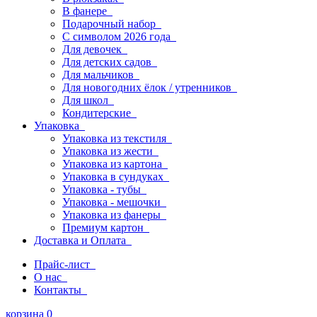
В фанере
Подарочный набор
С символом 2026 года
Для девочек
Для детских садов
Для мальчиков
Для новогодних ёлок / утренников
Для школ
Кондитерские
Упаковка
Упаковка из текстиля
Упаковка из жести
Упаковка из картона
Упаковка в сундуках
Упаковка - тубы
Упаковка - мешочки
Упаковка из фанеры
Премиум картон
Доставка и Оплата
Прайс-лист
О нас
Контакты
корзина
0