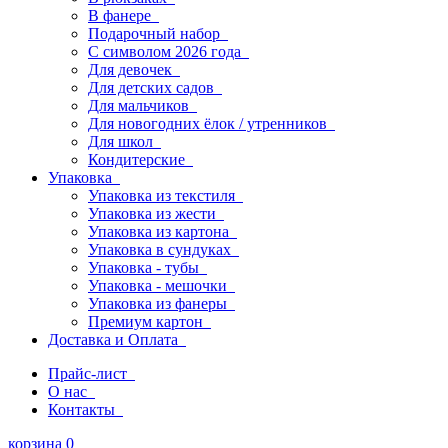
В фанере
Подарочный набор
С символом 2026 года
Для девочек
Для детских садов
Для мальчиков
Для новогодних ёлок / утренников
Для школ
Кондитерские
Упаковка
Упаковка из текстиля
Упаковка из жести
Упаковка из картона
Упаковка в сундуках
Упаковка - тубы
Упаковка - мешочки
Упаковка из фанеры
Премиум картон
Доставка и Оплата
Прайс-лист
О нас
Контакты
корзина
0