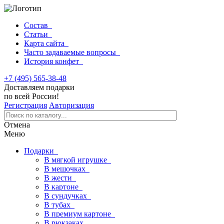
Состав
Статьи
Карта сайта
Часто задаваемые вопросы
История конфет
+7 (495) 565-38-48
Доставляем подарки
по всей России!
Регистрация
Авторизация
Отмена
Меню
Подарки
В мягкой игрушке
В мешочках
В жести
В картоне
В сундучках
В тубах
В премиум картоне
В рюкзаках