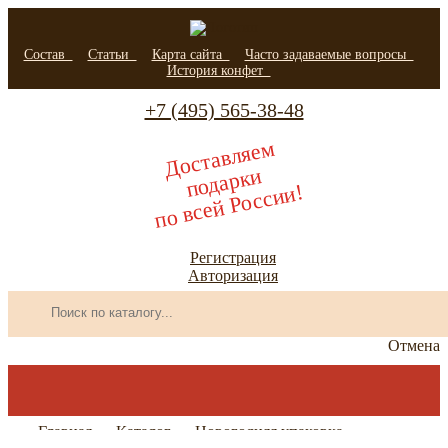
Состав
Статьи
Карта сайта
Часто задаваемые вопросы
История конфет
+7 (495) 565-38-48
Д
остав
ляе
м
по
да
р
к
и
по всей России!
Регистрация
Авторизация
Отмена
Главная
Каталог
Новогодняя упаковка