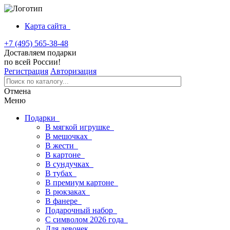
Карта сайта
+7 (495) 565-38-48
Доставляем подарки
по всей России!
Регистрация
Авторизация
Отмена
Меню
Подарки
В мягкой игрушке
В мешочках
В жести
В картоне
В сундучках
В тубах
В премиум картоне
В рюкзаках
В фанере
Подарочный набор
С символом 2026 года
Для девочек