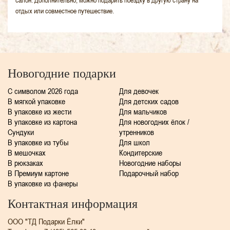
салон. Дополнительно, можно подарить поездку в другую страну на
отдых или совместное путешествие.
Новогодние подарки
C символом 2026 года
Для девочек
В мягкой упаковке
Для детских садов
В упаковке из жести
Для мальчиков
В упаковке из картона
Для новогодних ёлок /
Сундуки
утренников
В упаковке из тубы
Для школ
В мешочках
Кондитерские
В рюкзаках
Новогодние наборы
В Премиум картоне
Подарочный набор
В упаковке из фанеры
Контактная информация
ООО "ТД Подарки Ёлки"