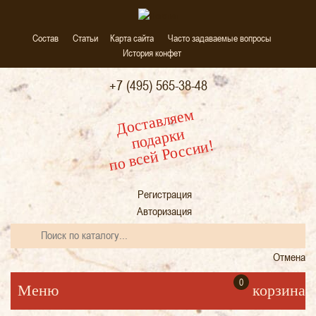
Состав
Статьи
Карта сайта
Часто задаваемые вопросы
История конфет
+7 (495) 565-38-48
Д
остав
ляе
м
по
да
р
к
и
по всей России!
Регистрация
Авторизация
Отмена
0
Меню
корзина