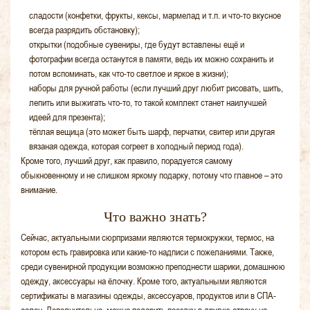
сладости (конфетки, фрукты, кексы, мармелад и т.п. и что-то вкусное
всегда разрядить обстановку);
открытки (подобные сувениры, где будут вставлены ещё и
фотографии всегда останутся в памяти, ведь их можно сохранить и
потом вспоминать, как что-то светлое и яркое в жизни);
наборы для ручной работы (если лучший друг любит рисовать, шить,
лепить или выжигать что-то, то такой комплект станет наилучшей
идеей для презента);
тёплая вещица (это может быть шарф, перчатки, свитер или другая
вязаная одежда, которая согреет в холодный период года).
Кроме того, лучший друг, как правило, порадуется самому
обыкновенному и не слишком яркому подарку, потому что главное – это
внимание.
Что важно знать?
Сейчас, актуальными сюрпризами являются термокружки, термос, на
котором есть гравировка или какие-то надписи с пожеланиями. Также,
среди сувенирной продукции возможно преподнести шарики, домашнюю
одежду, аксессуары на ёлочку. Кроме того, актуальными являются
сертификаты в магазины одежды, аксессуаров, продуктов или в СПА-