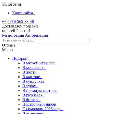
Карта сайта
+7 (495) 565-38-48
Доставляем подарки
по всей России!
Регистрация
Авторизация
Отмена
Меню
Подарки
В мягкой игрушке
В мешочках
В жести
В картоне
В сундучках
В тубах
В премиум картоне
В рюкзаках
В фанере
Подарочный набор
С символом 2026 года
Для девочек