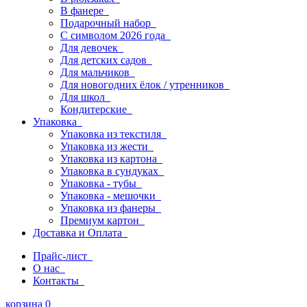
В фанере
Подарочный набор
С символом 2026 года
Для девочек
Для детских садов
Для мальчиков
Для новогодних ёлок / утренников
Для школ
Кондитерские
Упаковка
Упаковка из текстиля
Упаковка из жести
Упаковка из картона
Упаковка в сундуках
Упаковка - тубы
Упаковка - мешочки
Упаковка из фанеры
Премиум картон
Доставка и Оплата
Прайс-лист
О нас
Контакты
корзина
0