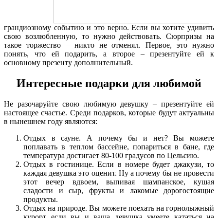
грандиозному событию и это верно. Если вы хотите удивить
свою возлюбленную, то нужно действовать. Сюрпризы на
такое торжество – никто не отменял. Первое, это нужно
понять, что ей подарить, а второе – презентуйте ей к
основному презенту дополнительный.
Интересные подарки для любимой
Не разочаруйте свою любимую девушку – презентуйте ей
настоящее счастье. Среди подарков, которые будут актуальны
в нынешнем году являются:
Отдых в сауне. А почему бы и нет? Вы можете
поплавать в теплом бассейне, попариться в бане, где
температура достигает 80-100 градусов по Цельсию.
Отдых в гостинице. Если в номере будет джакузи, то
каждая девушка это оценит. Ну а почему бы не провести
этот вечер вдвоем, выпивая шампанское, кушая
сладости и сыр, фрукты и лакомые дорогостоящие
продукты.
Отдых на природе. Вы можете поехать на горнолыжный
курорт если вы и ваша девушка умеете кататься на