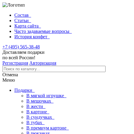
Состав
Статьи
Карта сайта
Часто задаваемые вопросы
История конфет
+7 (495) 565-38-48
Доставляем подарки
по всей России!
Регистрация
Авторизация
Отмена
Меню
Подарки
В мягкой игрушке
В мешочках
В жести
В картоне
В сундучках
В тубах
В премиум картоне
В рюкзаках