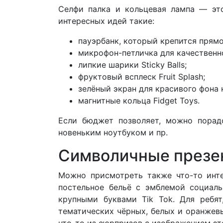
Селфи палка и кольцевая лампа — эт
интересных идей такие:
пауэрбанк, который крепится прямо
микрофон-петличка для качественно
липкие шарики Sticky Balls;
фруктовый всплеск Fruit Splash;
зелёный экран для красивого фона 
магнитные кольца Fidget Toys.
Если бюджет позволяет, можно порад
новеньким ноутбуком и пр.
Символичные презе
Можно присмотреть также что-то инте
постельное бельё с эмблемой социаль
крупными буквами Tik Tok. Для ребя
тематических чёрных, белых и оранжев
что-то из сюрпризов с изображением эт