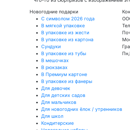
Новогодние подарки
Ко
C символом 2026 года
ОО
В мягкой упаковке
Тел
В упаковке из жести
Поч
В упаковке из картона
Мос
Сундуки
Гра
В упаковке из тубы
Пн,
В мешочках
В рюкзаках
В Премиум картоне
В упаковке из фанеры
Для девочек
Для детских садов
Для мальчиков
Для новогодних ёлок / утренников
Для школ
Кондитерские
Новогодние наборы