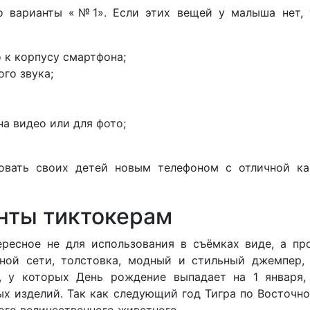
о варианты «№1». Если этих вещей у малыша нет, т
 к корпусу смартфона;
го звука;
на видео или для фото;
овать своих детей новым телефоном с отличной к
нты тиктокерам
ресное не для использования в съёмках виде, а пр
ной сети, толстовка, модный и стильный джемпер,
т, у которых День рождение выпадает на 1 января,
ых изделий. Так как следующий год Тигра по Восточн
ого величественного животного.