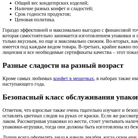
Общий вес кондитерских изделий;
Наличие разных конфет и сладостей;
Срок годности продуктов;
Ценовая политика.
Гораздо эффективней и максимально выгодно с финансовой то
которая самостоятельно занимается изготовлением упаковки и 
только вкусным, но еще и максимально свежим. Во-вторых, вам 
имеется под каждым видом товара. В-третьих, крайне важно по
лицензия и все необходимые сертификаты качества – этот пока
Разные сладости на разный возраст
Кроме самых любимых
конфет в мешочках
, в наборах также и
наступающего года.
Безопасный класс обслуживания упаков
Отметим, что взрослые также очень тщательно изучают и безопа
оставлять цветных следов на руках от краски. Если же рассматр
лаком. Рассматривая упаковки из жести, стоит учитывать нали
упаковки-игрушки, тогда они должны быть изготовлены из без
Лучше всего оформлять заказ в начале декабря, когда сезон еще