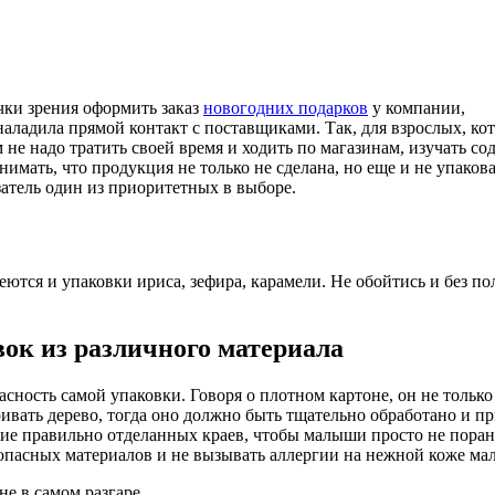
чки зрения оформить заказ
новогодних подарков
у компании,
наладила прямой контакт с поставщиками. Так, для взрослых, ко
не надо тратить своей время и ходить по магазинам, изучать со
нимать, что продукция не только не сделана, но еще и не упако
затель один из приоритетных в выборе.
меются и упаковки ириса, зефира, карамели. Не обойтись и без 
ок из различного материала
сность самой упаковки. Говоря о плотном картоне, он не только
ивать дерево, тогда оно должно быть тщательно обработано и при
чие правильно отделанных краев, чтобы малыши просто не поран
опасных материалов и не вызывать аллергии на нежной коже ма
 не в самом разгаре.