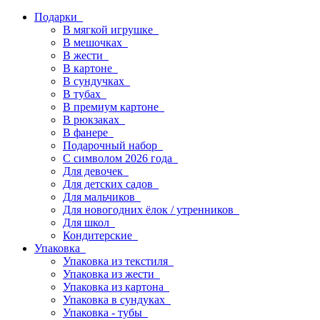
Подарки
В мягкой игрушке
В мешочках
В жести
В картоне
В сундучках
В тубах
В премиум картоне
В рюкзаках
В фанере
Подарочный набор
С символом 2026 года
Для девочек
Для детских садов
Для мальчиков
Для новогодних ёлок / утренников
Для школ
Кондитерские
Упаковка
Упаковка из текстиля
Упаковка из жести
Упаковка из картона
Упаковка в сундуках
Упаковка - тубы