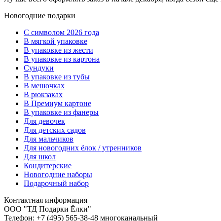
Новогодние подарки
C символом 2026 года
В мягкой упаковке
В упаковке из жести
В упаковке из картона
Сундуки
В упаковке из тубы
В мешочках
В рюкзаках
В Премиум картоне
В упаковке из фанеры
Для девочек
Для детских садов
Для мальчиков
Для новогодних ёлок / утренников
Для школ
Кондитерские
Новогодние наборы
Подарочный набор
Контактная информация
ООО "ТД Подарки Ёлки"
Телефон: +7 (495) 565-38-48 многоканальный