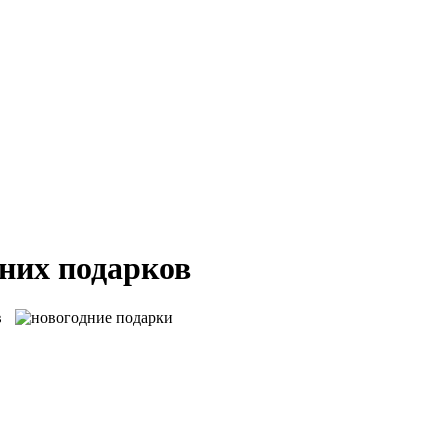
дних подарков
в