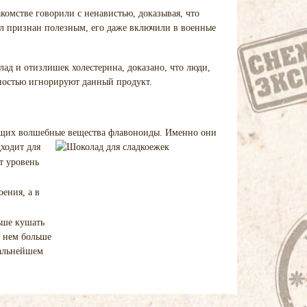
комстве говорили с ненавистью, доказывая, что
л признан полезным, его даже включили в военные
ад и отизлишек холестерина, доказано, что люди,
лностью игнорируют данный продукт.
ржащих волшебные вещества флавоноиды. Именно они
дходит для
т уровень
ения, а в
льше кушать
в нем больше
дальнейшем