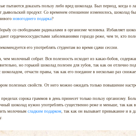
е пытаются доказать пользу либо вред шоколада. Был период, когда о ла
 дьявольский продукт. Со временем отношение изменилось, шоколад бы
ечивого
новогоднего подарка
?
борьбу со свободными радикалами в организме человека. Избавляет шокол
адают сердечнососудистыми заболеваниями гораздо реже, чем те, кто по
екомендуется его употреблять студентам во время сдачи сессии.
ра, чем молочный собрат. Вся полезность исходит из какао-бобов, соде
вительно, но горький шоколад полезен для зубов, так как он отлично по
 шоколадом, отчасти правы, так как его поедание в несколько раз снижае
ром полезных свойств. От него можно ожидать только повышение настро
в пределах сорока граммов в день принесет только пользу организму. Бо
лочный шоколад нужно употреблять существенно реже и меньше, так как 
рмить молочным
сладким подарком
, так как он вызывает привыкание и в 
у.