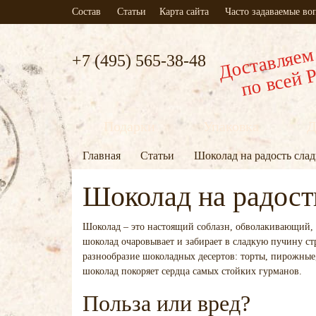
Состав
Статьи
Карта сайта
Часто задаваемые в
Доставляем
+7 (495) 565-38-48
по всей 
Подарки
Упаковка
Д
Главная
Статьи
Шоколад на радость сла
Шоколад на радост
Шоколад – это настоящий соблазн, обволакивающий, те
шоколад очаровывает и забирает в сладкую пучину стр
разнообразие шоколадных десертов: торты, пирожные
шоколад покоряет сердца самых стойких гурманов.
Польза или вред?