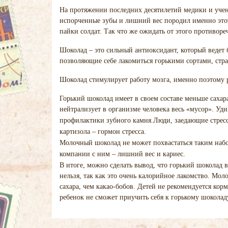
На протяжении последних десятилетий медики и учены
испорченные зубы и лишний вес породил именно этот
пайки солдат. Так что же ожидать от этого противор
Шоколад – это сильный антиоксидант, который ведет 
позволяющие себе лакомиться горькими сортами, стр
Шоколад стимулирует работу мозга, именно поэтому р
Горький шоколад имеет в своем составе меньше саха
нейтрализует в организме человека весь
«мусор».
Уди
профилактики зубного камня.
Люди, заедающие стресс
картизола – гормон стресса.
Молочный шоколад не может похвастаться таким набо
компании с ним – лишний вес и кариес.
В итоге, можно сделать вывод, что горький шоколад 
нельзя, так как это очень калорийное лакомство. Мо
сахара, чем какао-бобов. Детей не рекомендуется ко
ребенок не сможет приучить себя к горькому шоколад