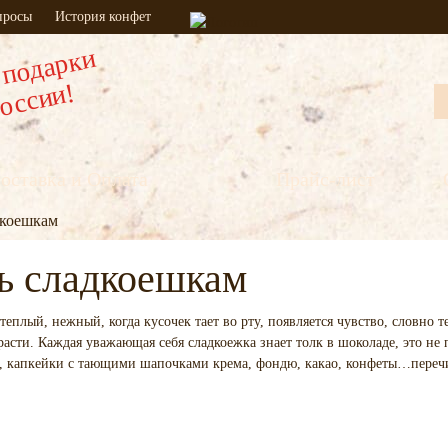
опросы
История конфет
 подарки
России!
оставка и Оплата
Прайс-лист
дкоешкам
ь сладкоешкам
плый, нежный, когда кусочек тает во рту, появляется чувство, словно т
асти. Каждая уважающая себя сладкоежка знает толк в шоколаде, это не п
, капкейки с тающими шапочками крема, фондю, какао, конфеты…перечис