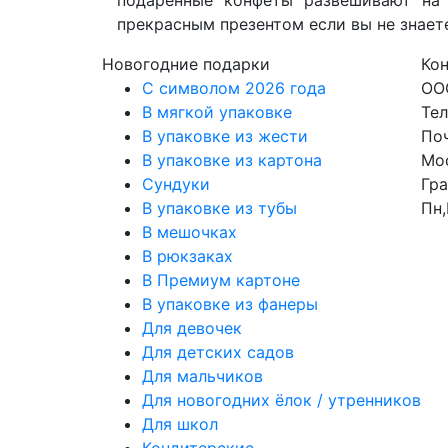
прекрасным презентом если вы не знаете
Новогодние подарки
Ко
C символом 2026 года
ОО
В мягкой упаковке
Тел
В упаковке из жести
Поч
В упаковке из картона
Мос
Сундуки
Гра
В упаковке из тубы
Пн,
В мешочках
В рюкзаках
В Премиум картоне
В упаковке из фанеры
Для девочек
Для детских садов
Для мальчиков
Для новогодних ёлок / утренников
Для школ
Кондитерские