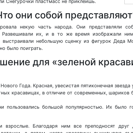
ли Снегурочки пластмасс не приклеишь.
Что они собой представляют
ровала некую часть народа. Они представляли со
. Развешивали их, и в то же время изображали ним
 выстраивали небольшую сценку из фигурок Деда Мо
но было поиграть.
шение для «зеленой краса
 Нового Года. Красная, увесистая пятиконечная звезда
тных красавицах, в отличие от современных, шариков 
и пользовались большой популярностью. Их было г
и взрослые. Благодаря ним все преподносят друг 
веточки, а потом, когда красавицу выкидываю съ