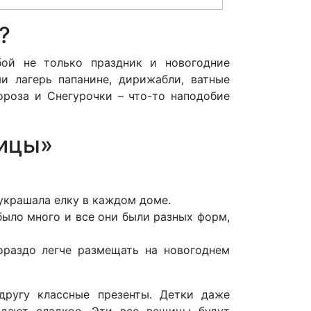
?
бой не только праздник и новогодние
и лагерь папанине, дирижабли, ватные
роза и Снегурочки – что-то наподобие
вицы»
 украшала елку в каждом доме.
было много и все они были разных форм,
ораздо легче размещать на новогоднем
другу классные презенты. Детки даже
едают сладкое. Эти все вещицы будут