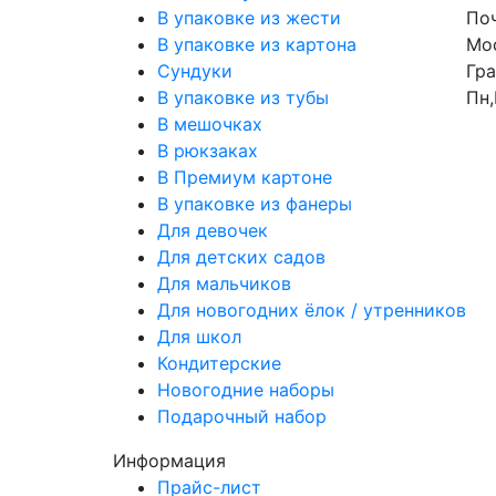
В упаковке из жести
Поч
В упаковке из картона
Мос
Сундуки
Гра
В упаковке из тубы
Пн,
В мешочках
В рюкзаках
В Премиум картоне
В упаковке из фанеры
Для девочек
Для детских садов
Для мальчиков
Для новогодних ёлок / утренников
Для школ
Кондитерские
Новогодние наборы
Подарочный набор
Информация
Прайс-лист