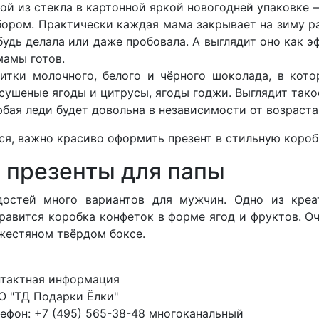
ой из стекла в картонной яркой новогодней упаковке —
бором. Практически каждая мама закрывает на зиму ра
будь делала или даже пробовала. А выглядит оно как 
мамы готов.
тки молочного, белого и чёрного шоколада, в кото
 сушеные ягоды и цитрусы, ягоды годжи. Выглядит так
ая леди будет довольна в независимости от возраста 
я, важно красиво оформить презент в стильную короб
 презенты для папы
адостей много вариантов для мужчин. Одно из кре
равится коробка конфеток в форме ягод и фруктов. Оч
 жестяном твёрдом боксе.
нтактная информация
О "ТД Подарки Ёлки"
ефон: +7 (495) 565-38-48 многоканальный