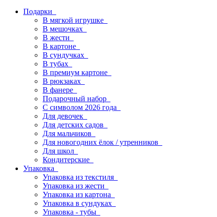
Подарки
В мягкой игрушке
В мешочках
В жести
В картоне
В сундучках
В тубах
В премиум картоне
В рюкзаках
В фанере
Подарочный набор
С символом 2026 года
Для девочек
Для детских садов
Для мальчиков
Для новогодних ёлок / утренников
Для школ
Кондитерские
Упаковка
Упаковка из текстиля
Упаковка из жести
Упаковка из картона
Упаковка в сундуках
Упаковка - тубы