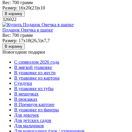
Вес:
700 грамм
Размер:
16х20(23)х10
В корзину
326022
Подарок Овечка в шапке
Вес:
700 грамм
Размер:
17х18(26,5)х7,7
В корзину
Новогодние подарки
C символом 2026 года
В мягкой упаковке
В упаковке из жести
В упаковке из картона
Сундуки
В упаковке из тубы
В мешочках
В рюкзаках
В Премиум картоне
В упаковке из фанеры
Для девочек
Для детских садов
Для мальчиков
Для новогодних ёлок / утренников