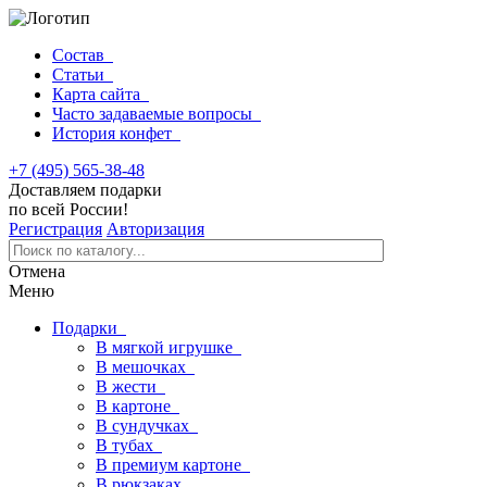
Состав
Статьи
Карта сайта
Часто задаваемые вопросы
История конфет
+7 (495) 565-38-48
Доставляем подарки
по всей России!
Регистрация
Авторизация
Отмена
Меню
Подарки
В мягкой игрушке
В мешочках
В жести
В картоне
В сундучках
В тубах
В премиум картоне
В рюкзаках