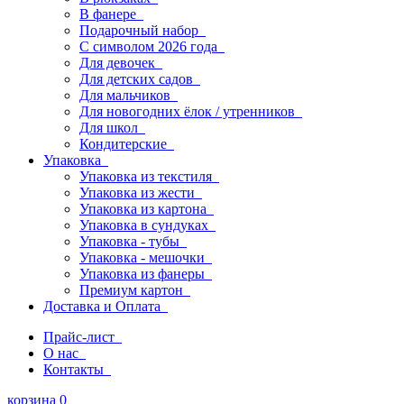
В фанере
Подарочный набор
С символом 2026 года
Для девочек
Для детских садов
Для мальчиков
Для новогодних ёлок / утренников
Для школ
Кондитерские
Упаковка
Упаковка из текстиля
Упаковка из жести
Упаковка из картона
Упаковка в сундуках
Упаковка - тубы
Упаковка - мешочки
Упаковка из фанеры
Премиум картон
Доставка и Оплата
Прайс-лист
О нас
Контакты
корзина
0