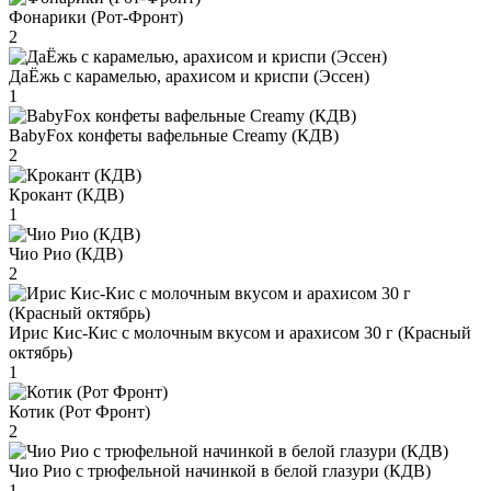
Фонарики (Рот-Фронт)
2
ДаЁжь с карамелью, арахисом и криспи (Эссен)
1
BabyFox конфеты вафельные Creamy (КДВ)
2
Крокант (КДВ)
1
Чио Рио (КДВ)
2
Ирис Кис-Кис с молочным вкусом и арахисом 30 г (Красный
октябрь)
1
Котик (Рот Фронт)
2
Чио Рио с трюфельной начинкой в белой глазури (КДВ)
1