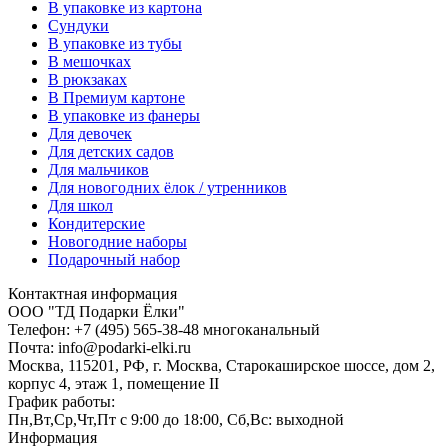
В упаковке из картона
Сундуки
В упаковке из тубы
В мешочках
В рюкзаках
В Премиум картоне
В упаковке из фанеры
Для девочек
Для детских садов
Для мальчиков
Для новогодних ёлок / утренников
Для школ
Кондитерские
Новогодние наборы
Подарочный набор
Контактная информация
ООО "ТД Подарки Ёлки"
Телефон: +7 (495) 565-38-48 многоканальный
Почта: info@podarki-elki.ru
Москва, 115201, РФ, г. Москва, Старокаширское шоссе, дом 2,
корпус 4, этаж 1, помещение II
График работы:
Пн,Вт,Ср,Чт,Пт с 9:00 до 18:00, Сб,Вс: выходной
Информация