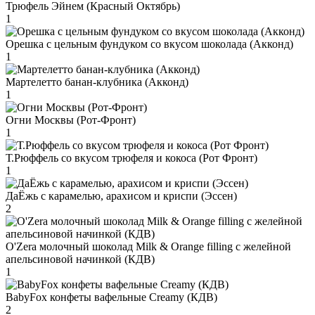
Трюфель Эйнем (Красный Октябрь)
1
Орешка с цельным фундуком со вкусом шоколада (Акконд)
1
Мартелетто банан-клубника (Акконд)
1
Огни Москвы (Рот-Фронт)
1
Т.Рюффель со вкусом трюфеля и кокоса (Рот Фронт)
1
ДаЁжь с карамелью, арахисом и криспи (Эссен)
2
O'Zera молочный шоколад Milk & Orange filling с желейной
апельсиновой начинкой (КДВ)
1
BabyFox конфеты вафельные Creamy (КДВ)
2