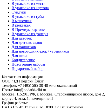
В упаковке из жести
В упаковке из картона
Сундуки
В упаковке из тубы
В мешочках
В рюкзаках
В Премиум картоне
В упаковке из фанеры
Для девочек
Для детских садов
Для мальчиков
Для новогодних ёлок / утренников
Для школ
Кондитерские
Новогодние наборы
Подарочный набор
Контактная информация
ООО "ТД Подарки Ёлки"
Телефон: +7 (495) 565-38-48 многоканальный
Почта: info@podarki-elki.ru
Москва, 115201, РФ, г. Москва, Старокаширское шоссе, дом 2,
корпус 4, этаж 1, помещение II
График работы:
Пн,Вт,Ср,Чт,Пт с 9:00 до 18:00, Сб,Вс: выходной