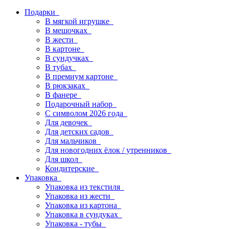
Подарки
В мягкой игрушке
В мешочках
В жести
В картоне
В сундучках
В тубах
В премиум картоне
В рюкзаках
В фанере
Подарочный набор
С символом 2026 года
Для девочек
Для детских садов
Для мальчиков
Для новогодних ёлок / утренников
Для школ
Кондитерские
Упаковка
Упаковка из текстиля
Упаковка из жести
Упаковка из картона
Упаковка в сундуках
Упаковка - тубы