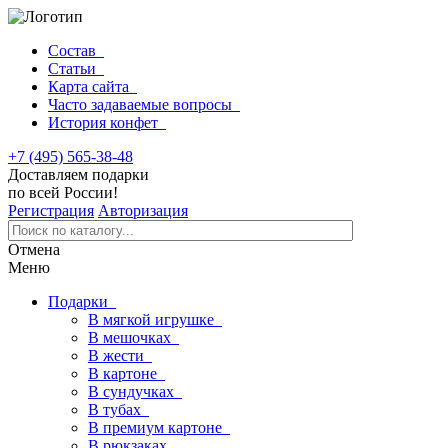
Состав
Статьи
Карта сайта
Часто задаваемые вопросы
История конфет
+7 (495) 565-38-48
Доставляем подарки
по всей России!
Регистрация
Авторизация
Отмена
Меню
Подарки
В мягкой игрушке
В мешочках
В жести
В картоне
В сундучках
В тубах
В премиум картоне
В рюкзаках