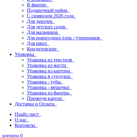
В фанере
Подарочный набор
С символом 2026 года
Для девочек
Для детских садов
Для мальчиков
Для новогодних ёлок / утренников
Для школ
Кондитерские
Упаковка
Упаковка из текстиля
Упаковка из жести
Упаковка из картона
Упаковка в сундуках
Упаковка - тубы
Упаковка - мешочки
Упаковка из фанеры
Премиум картон
Доставка и Оплата
Прайс-лист
О нас
Контакты
корзина
0