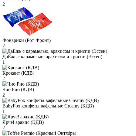
2
Фонарики (Рот-Фронт)
2
ДаЁжь с карамелью, арахисом и криспи (Эссен)
1
Крокант (КДВ)
2
Чио Рио (КДВ)
2
BabyFox конфеты вафельные Creamy (КДВ)
1
Ярче! арахис (КДВ)
2