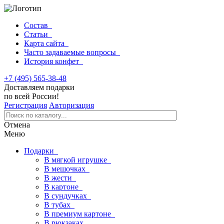
Состав
Статьи
Карта сайта
Часто задаваемые вопросы
История конфет
+7 (495) 565-38-48
Доставляем подарки
по всей России!
Регистрация
Авторизация
Отмена
Меню
Подарки
В мягкой игрушке
В мешочках
В жести
В картоне
В сундучках
В тубах
В премиум картоне
В рюкзаках