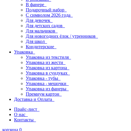
В фанере
Подарочный набор
С символом 2026 года
Для девочек
Для детских садов
Для мальчиков
Для новогодних ёлок / утренников
Для школ
Кондитерские
Упаковка
Упаковка из текстиля
Упаковка из жести
Упаковка из картона
Упаковка в сундуках
Упаковка - тубы
Упаковка - мешочки
Упаковка из фанеры
Премиум картон
Доставка и Оплата
Прайс-лист
О нас
Контакты
корзина
0