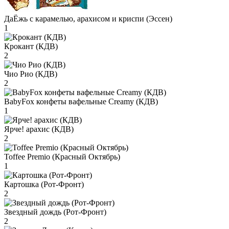
ДаЁжь с карамелью, арахисом и криспи (Эссен)
1
Крокант (КДВ)
2
Чио Рио (КДВ)
2
BabyFox конфеты вафельные Creamy (КДВ)
1
Ярче! арахис (КДВ)
2
Toffee Premio (Красный Октябрь)
1
Картошка (Рот-Фронт)
2
Звездный дождь (Рот-Фронт)
2