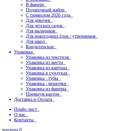
В фанере
Подарочный набор
С символом 2026 года
Для девочек
Для детских садов
Для мальчиков
Для новогодних ёлок / утренников
Для школ
Кондитерские
Упаковка
Упаковка из текстиля
Упаковка из жести
Упаковка из картона
Упаковка в сундуках
Упаковка - тубы
Упаковка - мешочки
Упаковка из фанеры
Премиум картон
Доставка и Оплата
Прайс-лист
О нас
Контакты
корзина
0