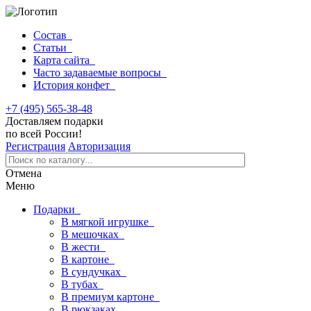
Состав
Статьи
Карта сайта
Часто задаваемые вопросы
История конфет
+7 (495) 565-38-48
Доставляем подарки
по всей России!
Регистрация
Авторизация
Отмена
Меню
Подарки
В мягкой игрушке
В мешочках
В жести
В картоне
В сундучках
В тубах
В премиум картоне
В рюкзаках