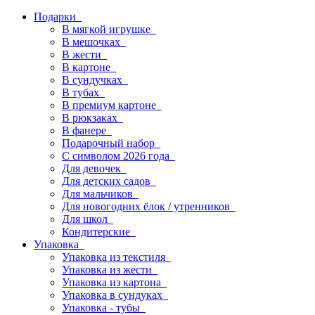
Подарки
В мягкой игрушке
В мешочках
В жести
В картоне
В сундучках
В тубах
В премиум картоне
В рюкзаках
В фанере
Подарочный набор
С символом 2026 года
Для девочек
Для детских садов
Для мальчиков
Для новогодних ёлок / утренников
Для школ
Кондитерские
Упаковка
Упаковка из текстиля
Упаковка из жести
Упаковка из картона
Упаковка в сундуках
Упаковка - тубы