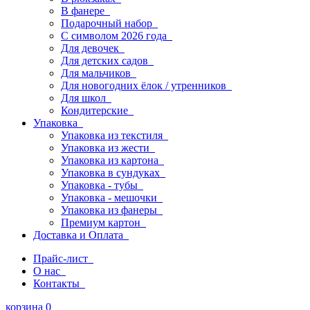
В фанере
Подарочный набор
С символом 2026 года
Для девочек
Для детских садов
Для мальчиков
Для новогодних ёлок / утренников
Для школ
Кондитерские
Упаковка
Упаковка из текстиля
Упаковка из жести
Упаковка из картона
Упаковка в сундуках
Упаковка - тубы
Упаковка - мешочки
Упаковка из фанеры
Премиум картон
Доставка и Оплата
Прайс-лист
О нас
Контакты
корзина
0