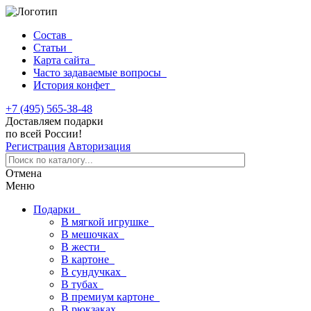
Состав
Статьи
Карта сайта
Часто задаваемые вопросы
История конфет
+7 (495) 565-38-48
Доставляем подарки
по всей России!
Регистрация
Авторизация
Отмена
Меню
Подарки
В мягкой игрушке
В мешочках
В жести
В картоне
В сундучках
В тубах
В премиум картоне
В рюкзаках