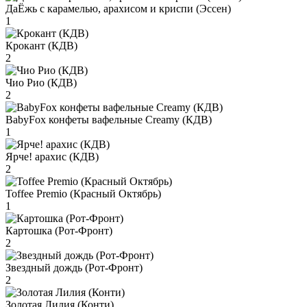
ДаЁжь с карамелью, арахисом и криспи (Эссен)
1
Крокант (КДВ)
2
Чио Рио (КДВ)
2
BabyFox конфеты вафельные Creamy (КДВ)
1
Ярче! арахис (КДВ)
2
Toffee Premio (Красный Октябрь)
1
Картошка (Рот-Фронт)
2
Звездный дождь (Рот-Фронт)
2
Золотая Лилия (Конти)