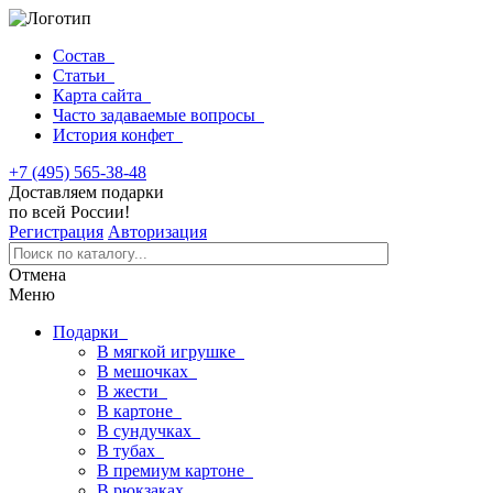
Состав
Статьи
Карта сайта
Часто задаваемые вопросы
История конфет
+7 (495) 565-38-48
Доставляем подарки
по всей России!
Регистрация
Авторизация
Отмена
Меню
Подарки
В мягкой игрушке
В мешочках
В жести
В картоне
В сундучках
В тубах
В премиум картоне
В рюкзаках