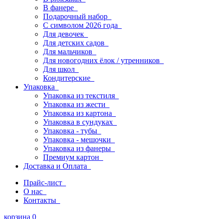
В фанере
Подарочный набор
С символом 2026 года
Для девочек
Для детских садов
Для мальчиков
Для новогодних ёлок / утренников
Для школ
Кондитерские
Упаковка
Упаковка из текстиля
Упаковка из жести
Упаковка из картона
Упаковка в сундуках
Упаковка - тубы
Упаковка - мешочки
Упаковка из фанеры
Премиум картон
Доставка и Оплата
Прайс-лист
О нас
Контакты
корзина
0