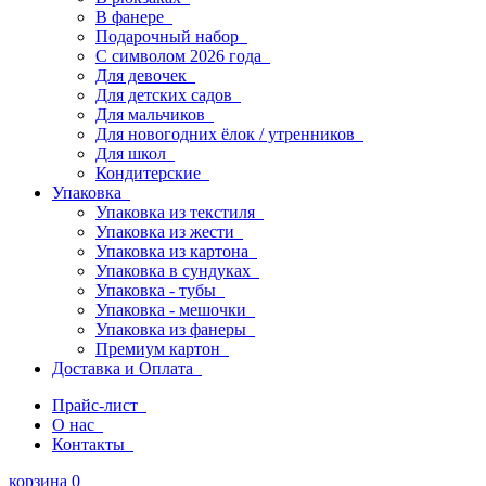
В фанере
Подарочный набор
С символом 2026 года
Для девочек
Для детских садов
Для мальчиков
Для новогодних ёлок / утренников
Для школ
Кондитерские
Упаковка
Упаковка из текстиля
Упаковка из жести
Упаковка из картона
Упаковка в сундуках
Упаковка - тубы
Упаковка - мешочки
Упаковка из фанеры
Премиум картон
Доставка и Оплата
Прайс-лист
О нас
Контакты
корзина
0