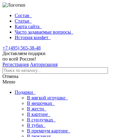
Состав
Статьи
Карта сайта
Часто задаваемые вопросы
История конфет
+7 (495) 565-38-48
Доставляем подарки
по всей России!
Регистрация
Авторизация
Отмена
Меню
Подарки
В мягкой игрушке
В мешочках
В жести
В картоне
В сундучках
В тубах
В премиум картоне
В рюкзаках