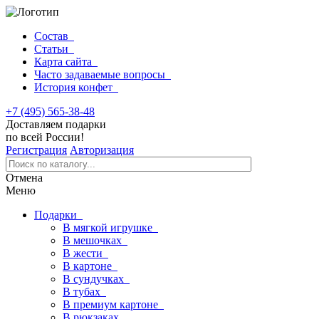
Состав
Статьи
Карта сайта
Часто задаваемые вопросы
История конфет
+7 (495) 565-38-48
Доставляем подарки
по всей России!
Регистрация
Авторизация
Отмена
Меню
Подарки
В мягкой игрушке
В мешочках
В жести
В картоне
В сундучках
В тубах
В премиум картоне
В рюкзаках