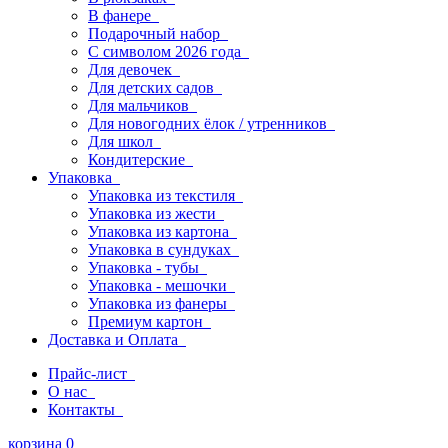
В фанере
Подарочный набор
С символом 2026 года
Для девочек
Для детских садов
Для мальчиков
Для новогодних ёлок / утренников
Для школ
Кондитерские
Упаковка
Упаковка из текстиля
Упаковка из жести
Упаковка из картона
Упаковка в сундуках
Упаковка - тубы
Упаковка - мешочки
Упаковка из фанеры
Премиум картон
Доставка и Оплата
Прайс-лист
О нас
Контакты
корзина
0