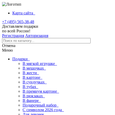
Карта сайта
+7 (495) 565-38-48
Доставляем подарки
по всей России!
Регистрация
Авторизация
Отмена
Меню
Подарки
В мягкой игрушке
В мешочках
В жести
В картоне
В сундучках
В тубах
В премиум картоне
В рюкзаках
В фанере
Подарочный набор
С символом 2026 года
Для девочек