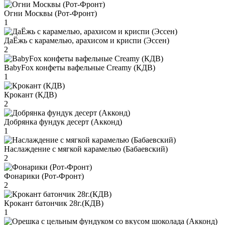
Огни Москвы (Рот-Фронт)
1
ДаЁжь с карамелью, арахисом и криспи (Эссен)
2
BabyFox конфеты вафельные Creamy (КДВ)
1
Крокант (КДВ)
2
Добрянка фундук десерт (Акконд)
1
Наслаждение с мягкой карамелью (Бабаевский)
2
Фонарики (Рот-Фронт)
2
Крокант батончик 28г.(КДВ)
1