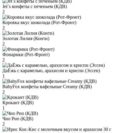
Jet`s конфеты с печеньем (КДВ)
2
Коровка вкус шоколада (Рот-Фронт)
2
Золотая Лилия (Конти)
2
Фонарики (Рот-Фронт)
2
ДаЁжь с карамелью, арахисом и криспи (Эссен)
1
BabyFox конфеты вафельные Creamy (КДВ)
2
Крокант (КДВ)
1
Чио Рио (КДВ)
2