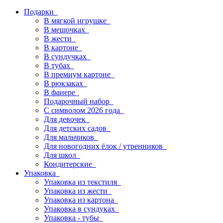
Подарки
В мягкой игрушке
В мешочках
В жести
В картоне
В сундучках
В тубах
В премиум картоне
В рюкзаках
В фанере
Подарочный набор
С символом 2026 года
Для девочек
Для детских садов
Для мальчиков
Для новогодних ёлок / утренников
Для школ
Кондитерские
Упаковка
Упаковка из текстиля
Упаковка из жести
Упаковка из картона
Упаковка в сундуках
Упаковка - тубы