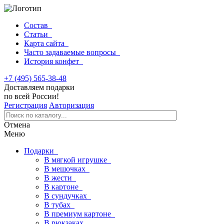
Состав
Статьи
Карта сайта
Часто задаваемые вопросы
История конфет
+7 (495) 565-38-48
Доставляем подарки
по всей России!
Регистрация
Авторизация
Отмена
Меню
Подарки
В мягкой игрушке
В мешочках
В жести
В картоне
В сундучках
В тубах
В премиум картоне
В рюкзаках