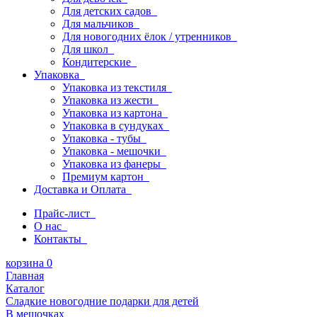
Для детских садов
Для мальчиков
Для новогодних ёлок / утренников
Для школ
Кондитерские
Упаковка
Упаковка из текстиля
Упаковка из жести
Упаковка из картона
Упаковка в сундуках
Упаковка - тубы
Упаковка - мешочки
Упаковка из фанеры
Премиум картон
Доставка и Оплата
Прайс-лист
О нас
Контакты
корзина
0
Главная
Каталог
Сладкие новогодние подарки для детей
В мешочках