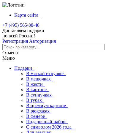
Карта сайта
+7 (495) 565-38-48
Доставляем подарки
по всей России!
Регистрация
Авторизация
Отмена
Меню
Подарки
В мягкой игрушке
В мешочках
В жести
В картоне
В сундучках
В тубах
В премиум картоне
В рюкзаках
В фанере
Подарочный набор
С символом 2026 года
Для девочек