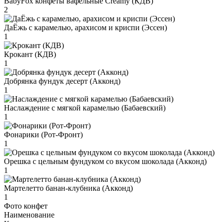
BabyFox конфеты вафельные Creamy (КДВ)
2
ДаЁжь с карамелью, арахисом и криспи (Эссен)
1
Крокант (КДВ)
1
Добрянка фундук десерт (Акконд)
1
Наслаждение с мягкой карамелью (Бабаевский)
1
Фонарики (Рот-Фронт)
1
Орешка с цельным фундуком со вкусом шоколада (Акконд)
1
Мартелетто банан-клубника (Акконд)
1
Фото конфет
Наименование