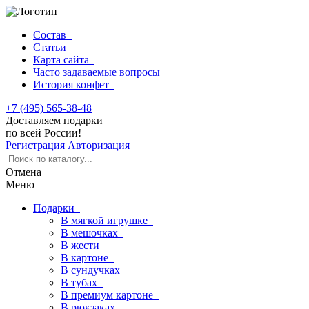
Состав
Статьи
Карта сайта
Часто задаваемые вопросы
История конфет
+7 (495) 565-38-48
Доставляем подарки
по всей России!
Регистрация
Авторизация
Отмена
Меню
Подарки
В мягкой игрушке
В мешочках
В жести
В картоне
В сундучках
В тубах
В премиум картоне
В рюкзаках