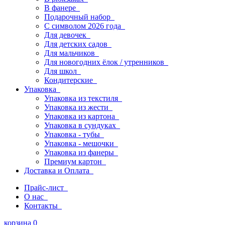
В фанере
Подарочный набор
С символом 2026 года
Для девочек
Для детских садов
Для мальчиков
Для новогодних ёлок / утренников
Для школ
Кондитерские
Упаковка
Упаковка из текстиля
Упаковка из жести
Упаковка из картона
Упаковка в сундуках
Упаковка - тубы
Упаковка - мешочки
Упаковка из фанеры
Премиум картон
Доставка и Оплата
Прайс-лист
О нас
Контакты
корзина
0