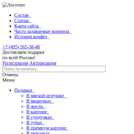
Состав
Статьи
Карта сайта
Часто задаваемые вопросы
История конфет
+7 (495) 565-38-48
Доставляем подарки
по всей России!
Регистрация
Авторизация
Отмена
Меню
Подарки
В мягкой игрушке
В мешочках
В жести
В картоне
В сундучках
В тубах
В премиум картоне
В рюкзаках