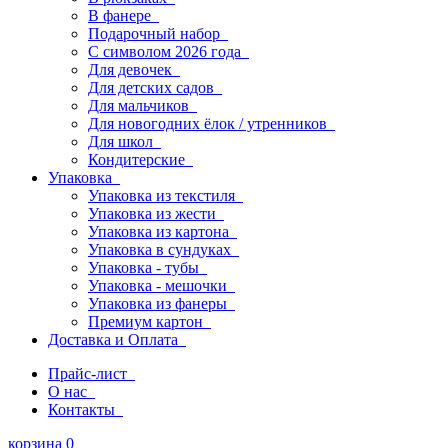
В фанере
Подарочный набор
С символом 2026 года
Для девочек
Для детских садов
Для мальчиков
Для новогодних ёлок / утренников
Для школ
Кондитерские
Упаковка
Упаковка из текстиля
Упаковка из жести
Упаковка из картона
Упаковка в сундуках
Упаковка - тубы
Упаковка - мешочки
Упаковка из фанеры
Премиум картон
Доставка и Оплата
Прайс-лист
О нас
Контакты
корзина
0