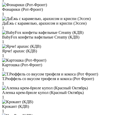
1
Фонарики (Рот-Фронт)
1
ДаЁжь с карамелью, арахисом и криспи (Эссен)
1
BabyFox конфеты вафельные Creamy (КДВ)
1
Ярче! арахис (КДВ)
1
Картошка (Рот-Фронт)
1
Т.Рюффель со вкусом трюфеля и кокоса (Рот Фронт)
1
Аленка крем-брюле купол (Красный Октябрь)
1
Крокант (КДВ)
1