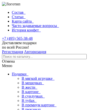
Состав
Статьи
Карта сайта
Часто задаваемые вопросы
История конфет
+7 (495) 565-38-48
Доставляем подарки
по всей России!
Регистрация
Авторизация
Отмена
Меню
Подарки
В мягкой игрушке
В мешочках
В жести
В картоне
В сундучках
В тубах
В премиум картоне
В рюкзаках