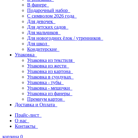
В фанере
Подарочный набор
С символом 2026 года
Для девочек
Для детских садов
Для мальчиков
Для новогодних ёлок / утренников
Для школ
Кондитерские
Упаковка
Упаковка из текстиля
Упаковка из жести
Упаковка из картона
Упаковка в сундуках
Упаковка - тубы
Упаковка - мешочки
Упаковка из фанеры
Премиум картон
Доставка и Оплата
Прайс-лист
О нас
Контакты
корзина
0