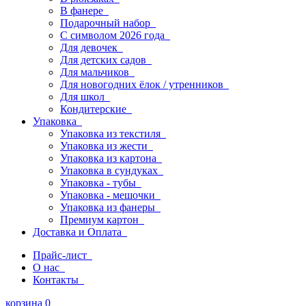
В фанере
Подарочный набор
С символом 2026 года
Для девочек
Для детских садов
Для мальчиков
Для новогодних ёлок / утренников
Для школ
Кондитерские
Упаковка
Упаковка из текстиля
Упаковка из жести
Упаковка из картона
Упаковка в сундуках
Упаковка - тубы
Упаковка - мешочки
Упаковка из фанеры
Премиум картон
Доставка и Оплата
Прайс-лист
О нас
Контакты
корзина
0