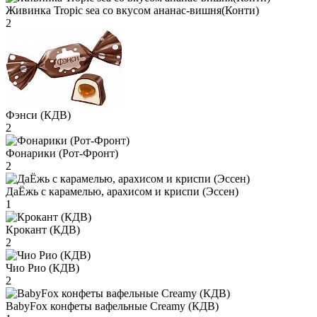
Живинка Tropic sea со вкусом ананас-вишня(Конти)
2
Фэнси (КДВ)
2
Фонарики (Рот-Фронт)
2
ДаЁжь с карамелью, арахисом и криспи (Эссен)
1
Крокант (КДВ)
2
Чио Рио (КДВ)
2
BabyFox конфеты вафельные Creamy (КДВ)