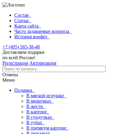
Состав
Статьи
Карта сайта
Часто задаваемые вопросы
История конфет
+7 (495) 565-38-48
Доставляем подарки
по всей России!
Регистрация
Авторизация
Отмена
Меню
Подарки
В мягкой игрушке
В мешочках
В жести
В картоне
В сундучках
В тубах
В премиум картоне
В рюкзаках