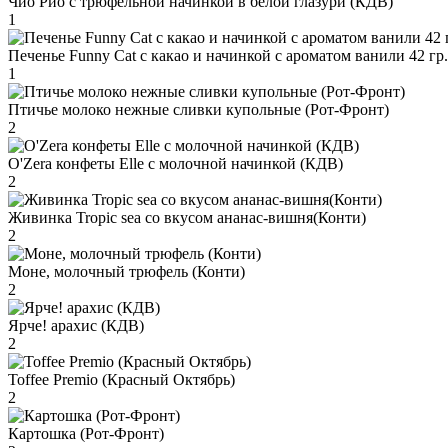
Чио Рио с трюфельной начинкой в белой глазури (КДВ)
1
Печенье Funny Сat с какао и начинкой с ароматом ванили 42 гр
1
Птичье молоко нежные сливки купольные (Рот-Фронт)
2
O'Zera конфеты Elle с молочной начинкой (КДВ)
2
Живинка Tropic sea со вкусом ананас-вишня(Конти)
2
Моне, молочный трюфель (Конти)
2
Ярче! арахис (КДВ)
2
Toffee Premio (Красный Октябрь)
2
Картошка (Рот-Фронт)