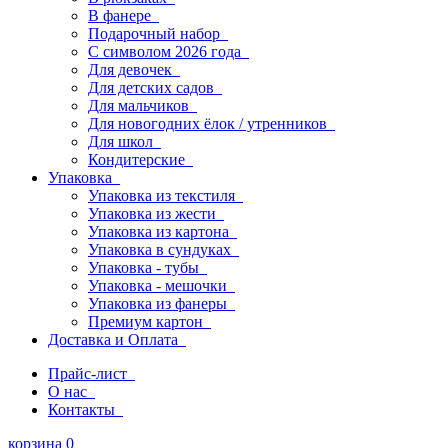
В фанере
Подарочный набор
С символом 2026 года
Для девочек
Для детских садов
Для мальчиков
Для новогодних ёлок / утренников
Для школ
Кондитерские
Упаковка
Упаковка из текстиля
Упаковка из жести
Упаковка из картона
Упаковка в сундуках
Упаковка - тубы
Упаковка - мешочки
Упаковка из фанеры
Премиум картон
Доставка и Оплата
Прайс-лист
О нас
Контакты
корзина
0