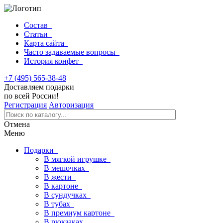
Состав
Статьи
Карта сайта
Часто задаваемые вопросы
История конфет
+7 (495) 565-38-48
Доставляем подарки
по всей России!
Регистрация
Авторизация
Отмена
Меню
Подарки
В мягкой игрушке
В мешочках
В жести
В картоне
В сундучках
В тубах
В премиум картоне
В рюкзаках