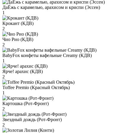
ДаЁжь с карамелью, арахисом и криспи (Эссен)
1
Крокант (КДВ)
2
Чио Рио (КДВ)
2
BabyFox конфеты вафельные Creamy (КДВ)
1
Ярче! арахис (КДВ)
2
Toffee Premio (Красный Октябрь)
1
Картошка (Рот-Фронт)
2
Звездный дождь (Рот-Фронт)
2