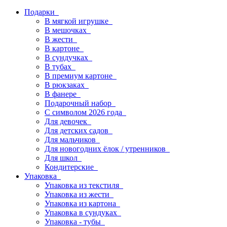
Подарки
В мягкой игрушке
В мешочках
В жести
В картоне
В сундучках
В тубах
В премиум картоне
В рюкзаках
В фанере
Подарочный набор
С символом 2026 года
Для девочек
Для детских садов
Для мальчиков
Для новогодних ёлок / утренников
Для школ
Кондитерские
Упаковка
Упаковка из текстиля
Упаковка из жести
Упаковка из картона
Упаковка в сундуках
Упаковка - тубы