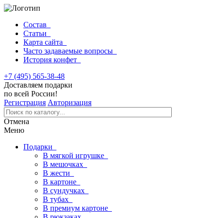
Состав
Статьи
Карта сайта
Часто задаваемые вопросы
История конфет
+7 (495) 565-38-48
Доставляем подарки
по всей России!
Регистрация
Авторизация
Отмена
Меню
Подарки
В мягкой игрушке
В мешочках
В жести
В картоне
В сундучках
В тубах
В премиум картоне
В рюкзаках