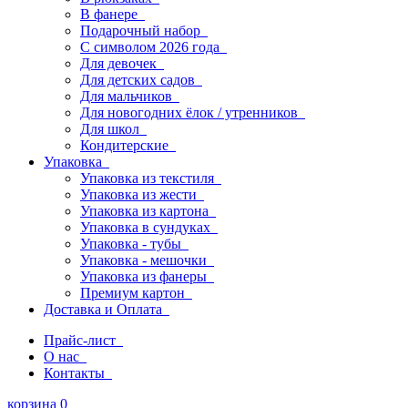
В фанере
Подарочный набор
С символом 2026 года
Для девочек
Для детских садов
Для мальчиков
Для новогодних ёлок / утренников
Для школ
Кондитерские
Упаковка
Упаковка из текстиля
Упаковка из жести
Упаковка из картона
Упаковка в сундуках
Упаковка - тубы
Упаковка - мешочки
Упаковка из фанеры
Премиум картон
Доставка и Оплата
Прайс-лист
О нас
Контакты
корзина
0