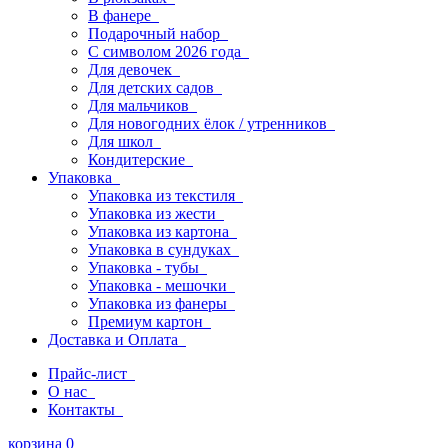
В фанере
Подарочный набор
С символом 2026 года
Для девочек
Для детских садов
Для мальчиков
Для новогодних ёлок / утренников
Для школ
Кондитерские
Упаковка
Упаковка из текстиля
Упаковка из жести
Упаковка из картона
Упаковка в сундуках
Упаковка - тубы
Упаковка - мешочки
Упаковка из фанеры
Премиум картон
Доставка и Оплата
Прайс-лист
О нас
Контакты
корзина
0