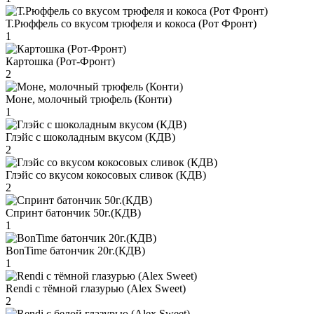
Т.Рюффель со вкусом трюфеля и кокоса (Рот Фронт)
1
Картошка (Рот-Фронт)
2
Моне, молочный трюфель (Конти)
1
Глэйс с шоколадным вкусом (КДВ)
2
Глэйс со вкусом кокосовых сливок (КДВ)
2
Спринт батончик 50г.(КДВ)
1
BonTime батончик 20г.(КДВ)
1
Rendi с тёмной глазурью (Alex Sweet)
2