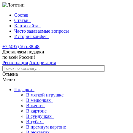
Состав
Статьи
Карта сайта
Часто задаваемые вопросы
История конфет
+7 (495) 565-38-48
Доставляем подарки
по всей России!
Регистрация
Авторизация
Отмена
Меню
Подарки
В мягкой игрушке
В мешочках
В жести
В картоне
В сундучках
В тубах
В премиум картоне
В рюкзаках