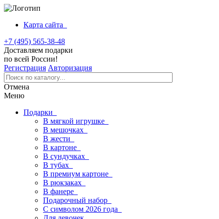
Карта сайта
+7 (495) 565-38-48
Доставляем подарки
по всей России!
Регистрация
Авторизация
Отмена
Меню
Подарки
В мягкой игрушке
В мешочках
В жести
В картоне
В сундучках
В тубах
В премиум картоне
В рюкзаках
В фанере
Подарочный набор
С символом 2026 года
Для девочек