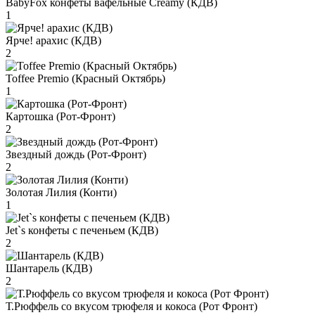
BabyFox конфеты вафельные Creamy (КДВ)
1
Ярче! арахис (КДВ)
2
Toffee Premio (Красный Октябрь)
1
Картошка (Рот-Фронт)
2
Звездный дождь (Рот-Фронт)
2
Золотая Лилия (Конти)
1
Jet`s конфеты с печеньем (КДВ)
2
Шантарель (КДВ)
2
Т.Рюффель со вкусом трюфеля и кокоса (Рот Фронт)