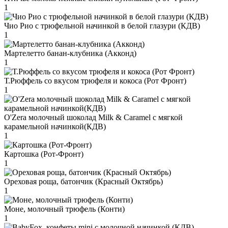
1
Чио Рио с трюфельной начинкой в белой глазури (КДВ)
1
Мартелетто банан-клубника (Акконд)
1
Т.Рюффель со вкусом трюфеля и кокоса (Рот Фронт)
1
O'Zera молочный шоколад Milk & Caramel с мягкой
карамельной начинкой(КДВ)
1
Картошка (Рот-Фронт)
1
Ореховая роща, батончик (Красный Октябрь)
1
Моне, молочный трюфель (Конти)
1