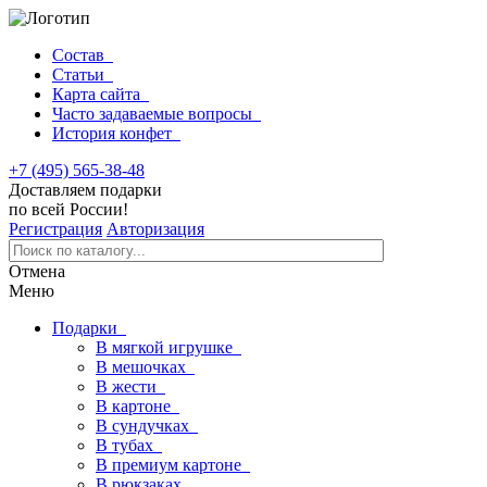
Состав
Статьи
Карта сайта
Часто задаваемые вопросы
История конфет
+7 (495) 565-38-48
Доставляем подарки
по всей России!
Регистрация
Авторизация
Отмена
Меню
Подарки
В мягкой игрушке
В мешочках
В жести
В картоне
В сундучках
В тубах
В премиум картоне
В рюкзаках