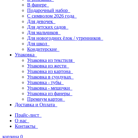
В фанере
Подарочный набор
С символом 2026 года
Для девочек
Для детских садов
Для мальчиков
Для новогодних ёлок / утренников
Для школ
Кондитерские
Упаковка
Упаковка из текстиля
Упаковка из жести
Упаковка из картона
Упаковка в сундуках
Упаковка - тубы
Упаковка - мешочки
Упаковка из фанеры
Премиум картон
Доставка и Оплата
Прайс-лист
О нас
Контакты
корзина
0