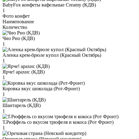
BabyFox конфеты вафельные Creamy (КДВ)
1
Фото конфет
Наименование
Количество
Чио Рио (КДВ)
1
Аленка крем-брюле купол (Красный Октябрь)
1
Ярче! арахис (КДВ)
1
Коровка вкус шоколада (Рот-Фронт)
1
Шантарель (КДВ)
1
Т.Рюффель со вкусом трюфеля и кокоса (Рот Фронт)
1
Ореховая страна (Невский кондитер)