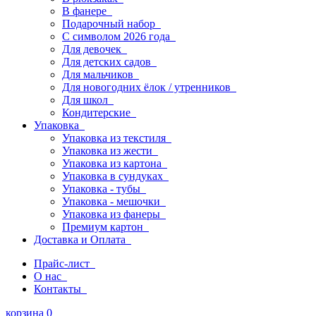
В фанере
Подарочный набор
С символом 2026 года
Для девочек
Для детских садов
Для мальчиков
Для новогодних ёлок / утренников
Для школ
Кондитерские
Упаковка
Упаковка из текстиля
Упаковка из жести
Упаковка из картона
Упаковка в сундуках
Упаковка - тубы
Упаковка - мешочки
Упаковка из фанеры
Премиум картон
Доставка и Оплата
Прайс-лист
О нас
Контакты
корзина
0