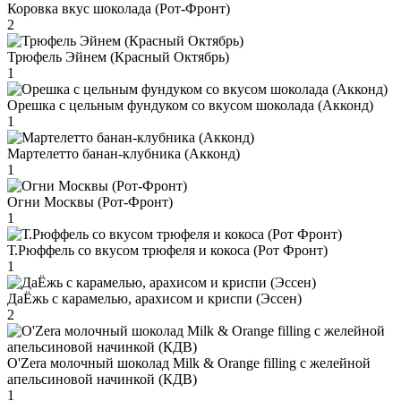
Коровка вкус шоколада (Рот-Фронт)
2
Трюфель Эйнем (Красный Октябрь)
1
Орешка с цельным фундуком со вкусом шоколада (Акконд)
1
Мартелетто банан-клубника (Акконд)
1
Огни Москвы (Рот-Фронт)
1
Т.Рюффель со вкусом трюфеля и кокоса (Рот Фронт)
1
ДаЁжь с карамелью, арахисом и криспи (Эссен)
2
O'Zera молочный шоколад Milk & Orange filling с желейной
апельсиновой начинкой (КДВ)
1