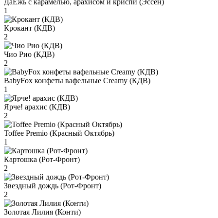
ДаЁжь с карамелью, арахисом и криспи (Эссен)
1
Крокант (КДВ)
2
Чио Рио (КДВ)
2
BabyFox конфеты вафельные Creamy (КДВ)
1
Ярче! арахис (КДВ)
2
Toffee Premio (Красный Октябрь)
1
Картошка (Рот-Фронт)
2
Звездный дождь (Рот-Фронт)
2
Золотая Лилия (Конти)