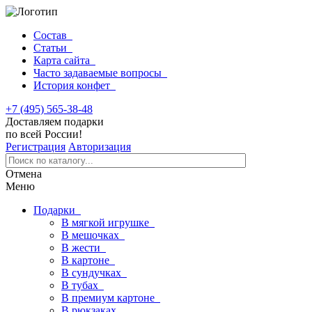
Состав
Статьи
Карта сайта
Часто задаваемые вопросы
История конфет
+7 (495) 565-38-48
Доставляем подарки
по всей России!
Регистрация
Авторизация
Отмена
Меню
Подарки
В мягкой игрушке
В мешочках
В жести
В картоне
В сундучках
В тубах
В премиум картоне
В рюкзаках