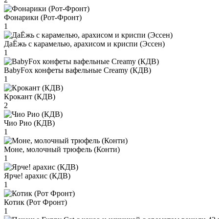
Фонарики (Рот-Фронт)
1
ДаЁжь с карамелью, арахисом и криспи (Эссен)
1
BabyFox конфеты вафельные Creamy (КДВ)
1
Крокант (КДВ)
2
Чио Рио (КДВ)
1
Моне, молочный трюфель (Конти)
1
Ярче! арахис (КДВ)
1
Котик (Рот Фронт)
1