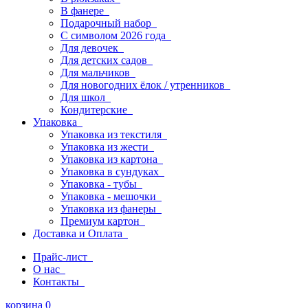
В фанере
Подарочный набор
С символом 2026 года
Для девочек
Для детских садов
Для мальчиков
Для новогодних ёлок / утренников
Для школ
Кондитерские
Упаковка
Упаковка из текстиля
Упаковка из жести
Упаковка из картона
Упаковка в сундуках
Упаковка - тубы
Упаковка - мешочки
Упаковка из фанеры
Премиум картон
Доставка и Оплата
Прайс-лист
О нас
Контакты
корзина
0