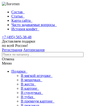
Состав
Статьи
Карта сайта
Часто задаваемые вопросы
История конфет
+7 (495) 565-38-48
Доставляем подарки
по всей России!
Регистрация
Авторизация
Отмена
Меню
Подарки
В мягкой игрушке
В мешочках
В жести
В картоне
В сундучках
В тубах
В премиум картоне
В рюкзаках