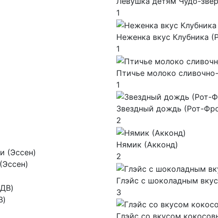
Левушка детям Чудо-звер
1
Неженка вкус Клубника (
1
Птичье молоко сливочно-
1
Звездный дождь (Рот-Фро
2
Нямик (Акконд)
2
(Эссен)
Глэйс с шоколадным вкус
3
В)
Глэйс со вкусом кокосов