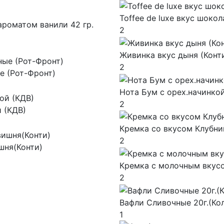
Toffee de luxe вкус шоко
 ароматом ванили 42 гр.
2
Живинка вкус дыня (Конт
2
е (Рот-Фронт)
Нота Бум с орех.начинкой
2
й (КДВ)
Кремка со вкусом Клубни
2
шня(Конти)
Кремка с молочным вкус
2
Вафли Сливочные 20г.(Ко
1