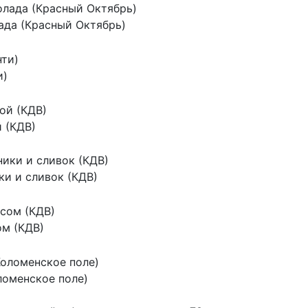
лада (Красный Октябрь)
и)
 (КДВ)
ки и сливок (КДВ)
ом (КДВ)
ломенское поле)