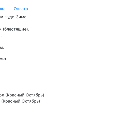
вка
Оплата
ми Чудо-Зима.
м (блестящие).
.
ы.
 (Красный Октябрь)