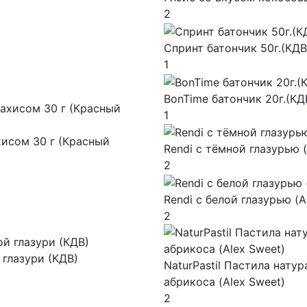
2
Спринт батончик 50г.(КДВ
1
BonTime батончик 20г.(КД
1
исом 30 г (Красный
Rendi с тёмной глазурью (
2
Rendi с белой глазурью (A
2
 глазури (КДВ)
NaturPastil Пастила натур
абрикоса (Alex Sweet)
2