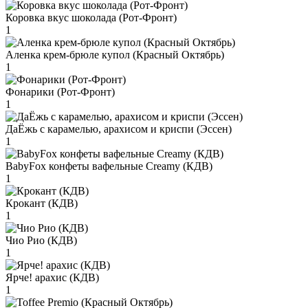
Коровка вкус шоколада (Рот-Фронт)
1
Аленка крем-брюле купол (Красный Октябрь)
1
Фонарики (Рот-Фронт)
1
ДаЁжь с карамелью, арахисом и криспи (Эссен)
1
BabyFox конфеты вафельные Creamy (КДВ)
1
Крокант (КДВ)
1
Чио Рио (КДВ)
1
Ярче! арахис (КДВ)
1