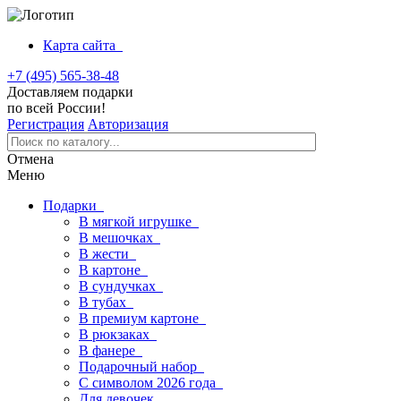
Карта сайта
+7 (495) 565-38-48
Доставляем подарки
по всей России!
Регистрация
Авторизация
Отмена
Меню
Подарки
В мягкой игрушке
В мешочках
В жести
В картоне
В сундучках
В тубах
В премиум картоне
В рюкзаках
В фанере
Подарочный набор
С символом 2026 года
Для девочек