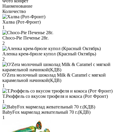
Фото конфет
Наименование
Количество
Халва (Рот-Фронт)
1
Choco-Pie Печенье 28г.
2
Аленка крем-брюле купол (Красный Октябрь)
2
O'Zera молочный шоколад Milk & Caramel с мягкой
карамельной начинкой(КДВ)
1
Т.Рюффель со вкусом трюфеля и кокоса (Рот Фронт)
1
BabyFox мармелад жевательный 70 г.(КДВ)
1