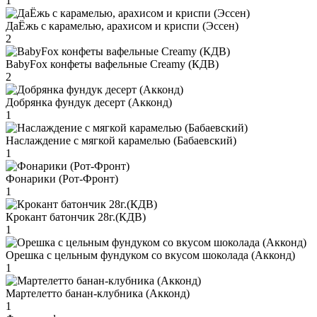
1
ДаЁжь с карамелью, арахисом и криспи (Эссен)
2
BabyFox конфеты вафельные Creamy (КДВ)
2
Добрянка фундук десерт (Акконд)
1
Наслаждение с мягкой карамелью (Бабаевский)
1
Фонарики (Рот-Фронт)
1
Крокант батончик 28г.(КДВ)
1
Орешка с цельным фундуком со вкусом шоколада (Акконд)
1
Мартелетто банан-клубника (Акконд)
1